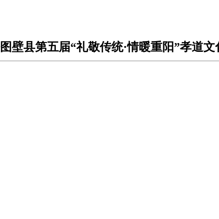
呼图壁县第五届“礼敬传统·情暖重阳”孝道文