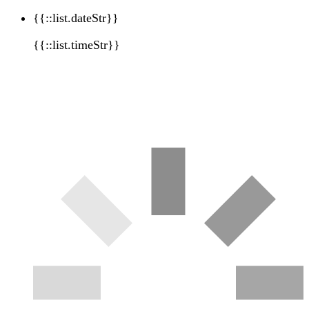
{{::list.dateStr}}
{{::list.timeStr}}