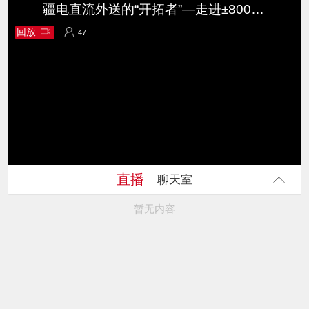
疆电直流外送的“开拓者”—走进±800千伏哈密—郑州特高压直流输电工程
回放
47
47
直播
聊天室
暂无内容