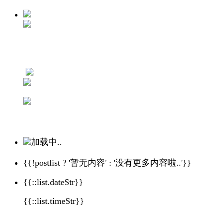
加载中..
{{!postlist ? '暂无内容' : '没有更多内容啦..'}}
{{::list.dateStr}}
{{::list.timeStr}}