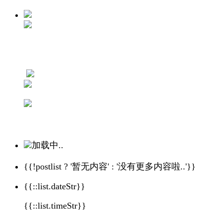
加载中..
{{!postlist ? '暂无内容' : '没有更多内容啦..'}}
{{::list.dateStr}}
{{::list.timeStr}}