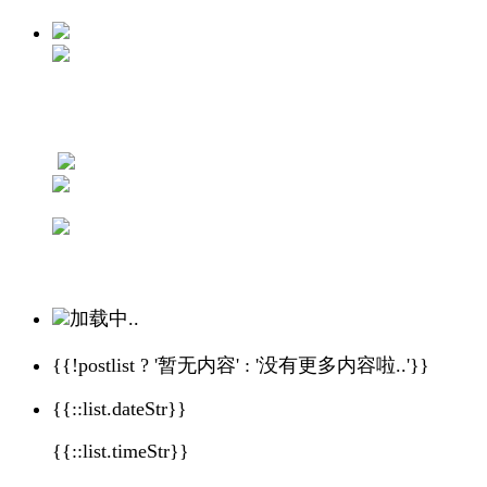
加载中..
{{!postlist ? '暂无内容' : '没有更多内容啦..'}}
{{::list.dateStr}}
{{::list.timeStr}}